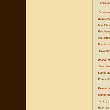
Baoule (h
Baoule( m
Baoule(c
baoule(co
Baoule(m
Baoule(pa
Baoule(st
Basa (ma
Bassa(fét
Bété (sta
Bembé-Ba
Bembe (B
Bembe(ba
Bembe-Ba
Benin (Lé
Bete(mas