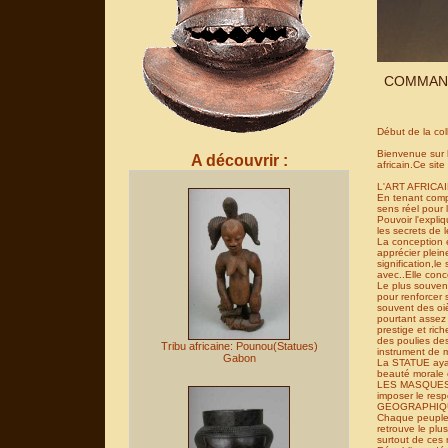
COMMAND
Début de la co
Bienvenue sur le
A découvrir :
africain.Ce site
L'ART AFRICAIN 
En tenant compt
sens réel pour 
Pouvoir l'expli
les secrets de 
La conception e
apprécier pleine
signification,le
avec..Elle conc
Le plus souvent
pour renforcer 
souvent des oièc
pourtant assez 
prestige et ric
des poulies des
Tribu africaine: Pounou(Statues)
instrument de m
Gabon
La STATUE ayant
beauté morale e
LES MASQUES,par
imposer le resp
GEOGRAPHIQUEME
Chaque peuple a
retrouve le plu
surtout de ces 