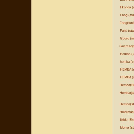
Ekonda (
Fang (sta
Fang(funé
Fanti (sta
Gouro (m
Guerese(f
Hemba ( g
hemba (ca
HEMBA (s
HEMBA (s
Hemba(Bu
Hemba(ja
Hemba(st
Holo(mas
Ibibio- E
Idoma (st