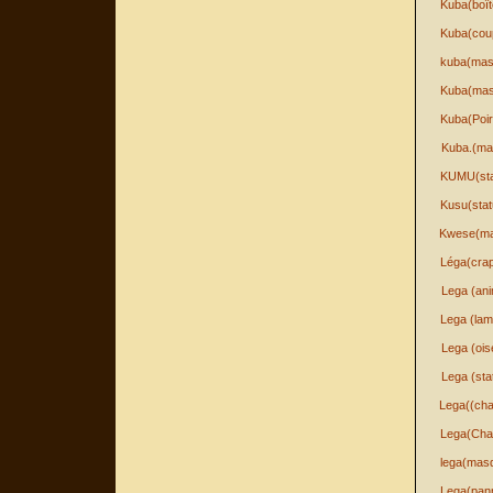
Kuba(boît
Kuba(cou
kuba(mas
Kuba(mas
Kuba(Poir
Kuba.(ma
KUMU(sta
Kusu(stat
Kwese(m
Léga(cra
Lega (ani
Lega (lam
Lega (ois
Lega (sta
Lega((cha
Lega(Cha
lega(mas
Lega(pan