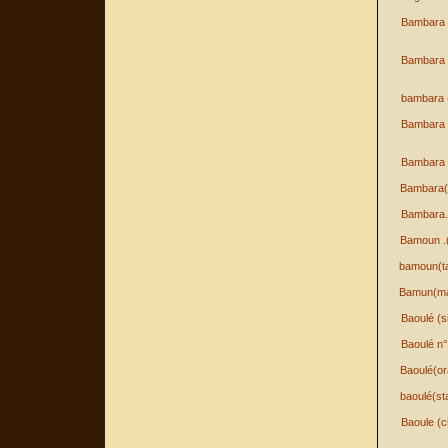
Bambara (
Bambara 
bambara (
Bambara 
Bambara 
Bambara(t
Bambara.
Bamoun .
bamoun(ta
Bamun(m
Baoulé (s
Baoulé n
Baoulé(or
baoulé(st
Baoule (