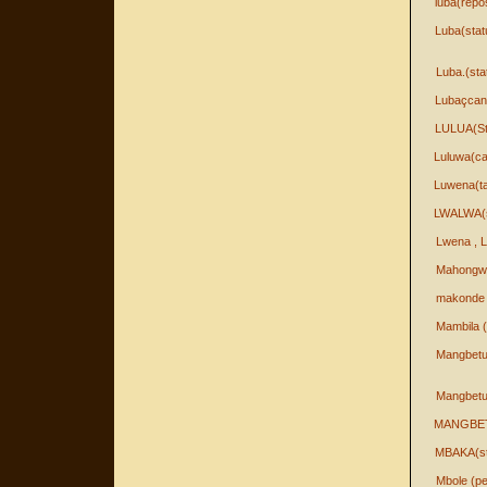
luba(repo
Luba(stat
Luba.(sta
Lubaçcan
LULUA(St
Luluwa(car
Luwena(ta
LWALWA(s
Lwena , L
Mahongw
makonde 
Mambila 
Mangbetu 
Mangbetu
MANGBET
MBAKA(st
Mbole (p