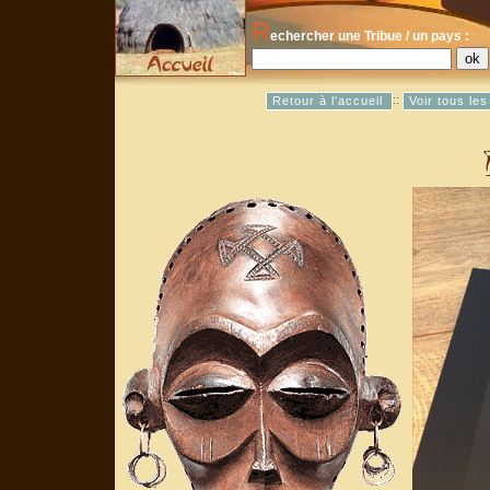
R
echercher une Tribue / un pays :
::
Retour à l'accueil
Voir tous le