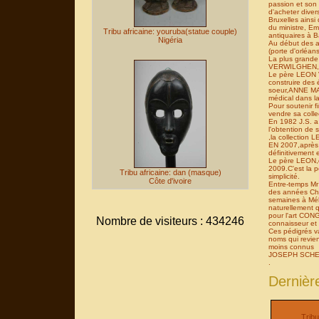
passion et son 
d'acheter diver
Bruxelles ains
du ministre, E
Tribu africaine: youruba(statue couple)
antiquaires à B
Nigéria
Au début des 
(porte d'orléan
La plus grande
VERWILGHEN,mis
Le père LEON V
construire des
soeur,ANNE MAR
médical dans 
Pour soutenir 
vendre sa coll
En 1982 J.S. a a
l'obtention d
,la collection
EN 2007,après 
définitivement e
Le père LEON,
2009.C'est la p
Tribu africaine: dan (masque)
simplicité.
Côte d'ivoire
Entre-temps M
des années Charl
semaines à Méha
naturellement 
pour l'art CONG
Nombre de visiteurs : 434246
connaisseur et 
Ces pédigrés v
noms qui revien
moins connus
JOSEPH SCHE
.
Dernièr
Tribu