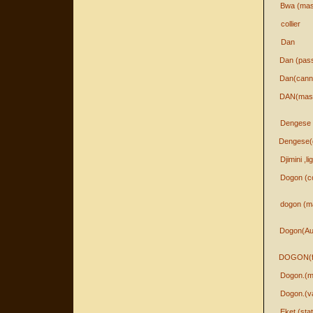
Bwa (ma
collier
Dan
Dan (pas
Dan(cann
DAN(masq
Dengese 
Dengese(g
Djimini ,li
Dogon (c
dogon (m
Dogon(Aut
DOGON(f
Dogon.(ma
Dogon.(v
Eket.(sta