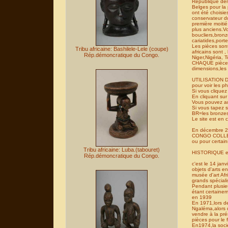
République dém
Belges pour la 
ont été choisi
conservateur d
première moiti
plus anciens.Vo
boucliers,bronz
cariatides,porte
Les pièces sont
Tribu africaine: Bashilele-Lele (coupe)
africains sont 
Rép.démoncratique du Congo.
Niger,Nigéria,
CHAQUE pièce s
dimensions,les m
UTILISATION D
pour voir les p
Si vous clique
En cliquant sur
Vous pouvez au
Si vous tapez s
BR=les bronzes
Le site est en 
En décembre 20
CONGO COLLECTI
ou pour certain
Tribu africaine: Luba.(tabouret)
HISTORIQUE 
Rép.démoncratique du Congo.
c'est le 14 ja
objets d'arts 
musée d'art Af
grands spéciali
Pendant plusie
étant certaine
en 1939
En 1971,lors d
Ngaléma,alors q
vendre à la pré
pièces pour le 
En1974,la soci