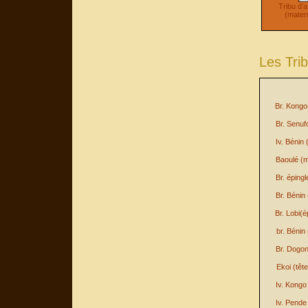
Tribu d'
(matern
Les Trib
Br. Kongo(
Br. Senuf
Iv. Bénin
Baoulé (
Br. épingl
Br. Bénin
Br. Lobi(é
br. Bénin 
Br. Dogo
Ekoi (tête
Iv. Kongo
Iv. Pend