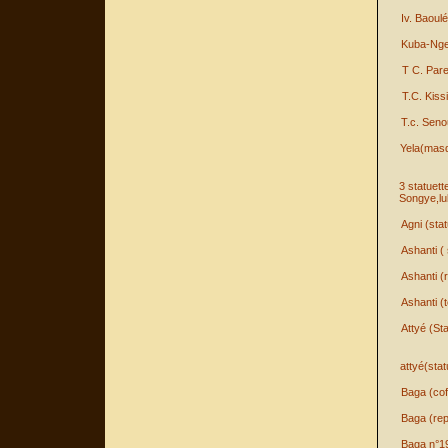
Iv. Baoulé
Kuba-Nge
T C. Par
T.C. Kissi
T.c. Seno
Yela(mas
3 statuett
Songye,lu
Agni (sta
Ashanti (
Ashanti (
Ashanti (t
Attyé (St
attyé(sta
Baga (cof
Baga (rep
Baga n°1