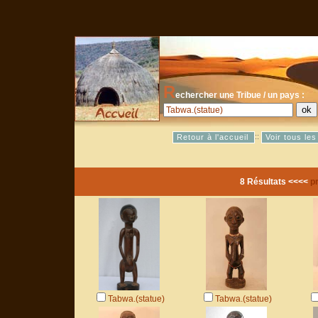
R
echercher une Tribue / un pays :
::
Retour à l'accueil
Voir tous le
8 Résultats <<<<
p
Tabwa.(statue)
Tabwa.(statue)