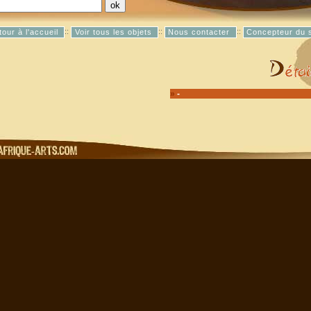
::
::
::
tour à l'accueil
Voir tous les objets
Nous contacter
Concepteur du s
»
-