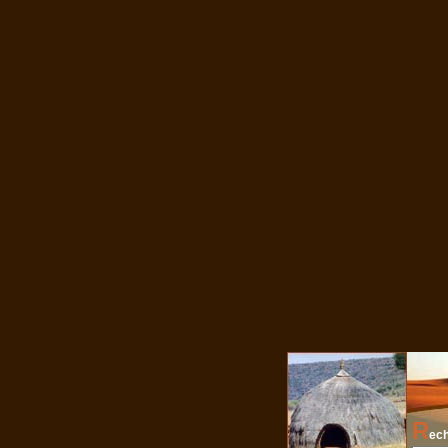
R
ech