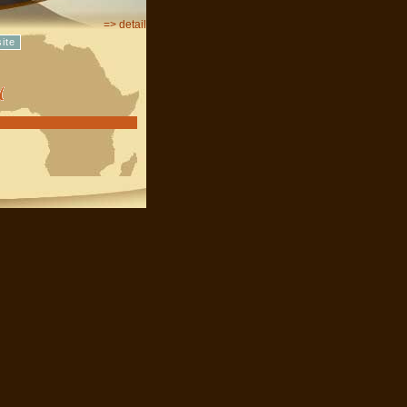
=> detail
ite