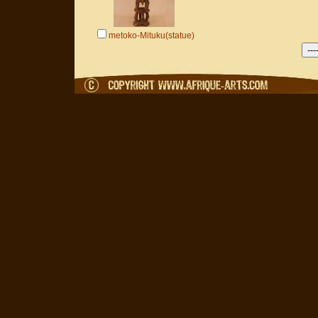
metoko-Mituku(statue)