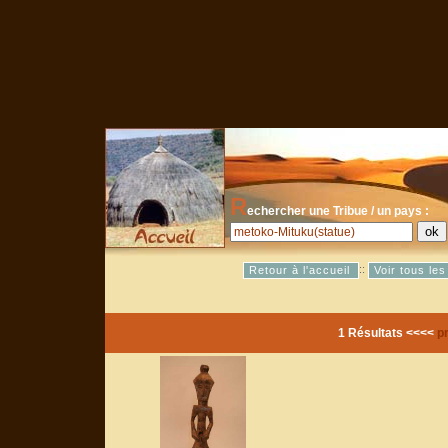
R
echercher une Tribue / un pays :
::
Retour à l'accueil
Voir tous le
1 Résultats <<<<
p