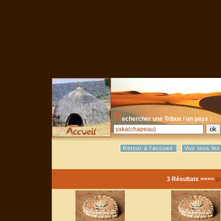
R
echercher une Tribue / un pays :
::
Retour à l'accueil
Voir tous le
3 Résultats <<<<
p