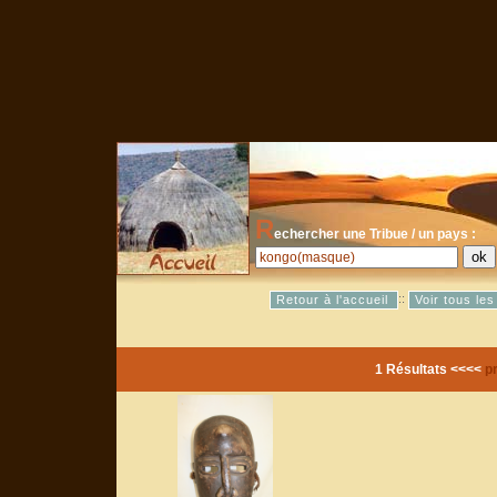
R
echercher une Tribue / un pays :
::
Retour à l'accueil
Voir tous le
1 Résultats <<<<
p