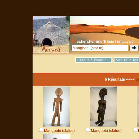
R
echercher une Tribue / un pays :
::
Retour à l'accueil
Voir tous le
6 Résultats <<<<
p
Mangbetu (statue)
Mangbetu (statue)