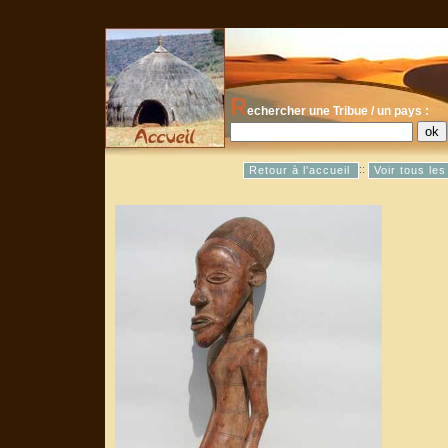
R
echercher une Tribue / un pays :
::
Retour à l'accueil
Voir tous le