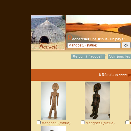
R
echercher une Tribue / un pays :
::
Retour à l'accueil
Voir tous le
6 Résultats <<<<
p
Mangbetu (statue)
Mangbetu (statue)