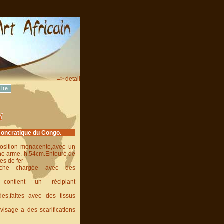
=> detail
ite
moncratique du Congo.
osition menacente,avec un
une arme. h.54cm.Entouré de
es de fer
nche chargée avec des
contient un récipiant
s,faites avec des tissus
 visage a des scarifications