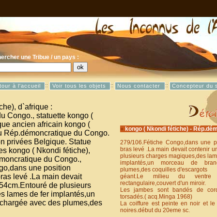
ercher une Tribue / un pays :
::
::
::
tour à l'accueil
Voir tous les objets
Nous contacter
Concepteur du s
»
kongo ( Nkondi fétiche) - Rép.dé
279/106.Fétiche Congo,dans une p
bras levé .La main devait contenir 
plusieurs charges magiques,des lam
implantés,un morceau de bra
plumes,des coquilles d'escargots
géant.Le milieu du ventre 
rectangulaire,couvert d'un miroir.
Les jambes sont bandés de corde
torsadés.( acq.Minga 1968)
La coiffure est peinte en noir et le
noires.début du 20eme sc.