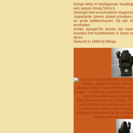
Kongo fetisj in bedrijgende houding
een wapen droeg 54cm.h.
Omringd met verscheidene magisch
,ingeplante ijzeren platen,schelpen
en grote slakkenhuizen. Op zijn 
produkten
achter spiegel;De benen zijn over
koorden.Het hoofddeksel is zwart en
lijnen.
Gekocht in 1968 bij Minga.