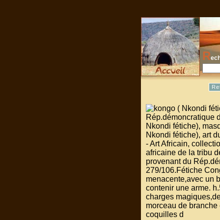
R
ech
Re