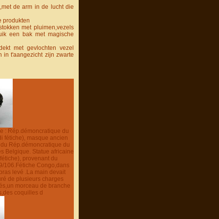
,met de arm in de lucht die
e produkten
,stokken met pluimen,vezels
buik een bak met magische
dekt met gevlochten vezel
 in t'aangezicht zijn zwarte