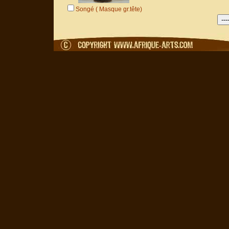
Songé ( Masque gr.tête)