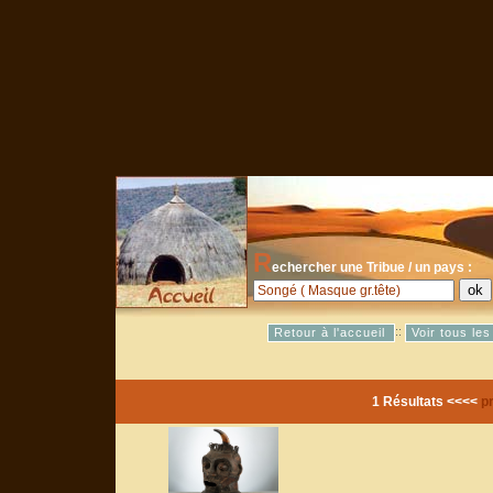
R
echercher une Tribue / un pays :
::
Retour à l'accueil
Voir tous le
1 Résultats <<<<
p