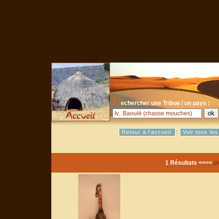
R
echercher une Tribue / un pays :
::
Retour à l'accueil
Voir tous le
1 Résultats <<<<
p