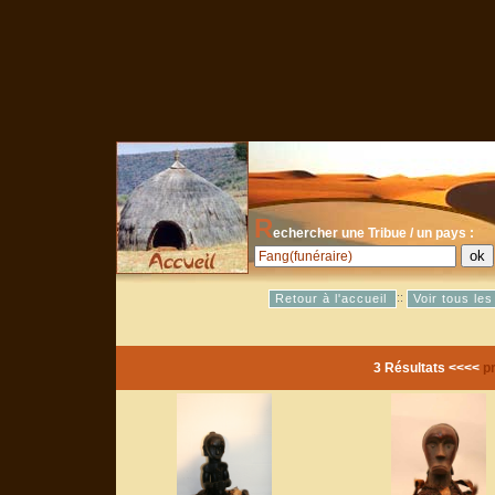
R
echercher une Tribue / un pays :
::
Retour à l'accueil
Voir tous le
3 Résultats <<<<
p