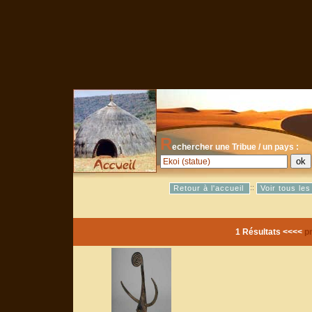
R
echercher une Tribue / un pays :
::
Retour à l'accueil
Voir tous le
1 Résultats <<<<
p