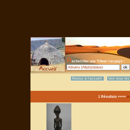
R
echercher une Tribue / un pays :
::
Retour à l'accueil
Voir tous le
1 Résultats <<<<
p