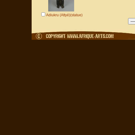
Adiukru (Attyé)(statue)