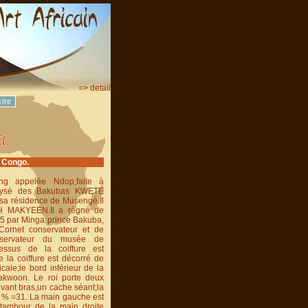
=> detail
ite
u Congo.
ong appelée Ndop,faite à
aralysé des Bakubas KWETE
sa résidence de Musengé.Il
H MAKYEEN.Il a règné de
5 par Minga prince Bakuba,
 Cornet conservateur et de
onservateur du musée de
essus de la coiffure est
 la coiffure est décorré de
cale;le bord inférieur de la
 lakwoon. Le roi porte deux
vant bras,un cache séant;la
en % =31. La main gauche est
 tambour de la main droite