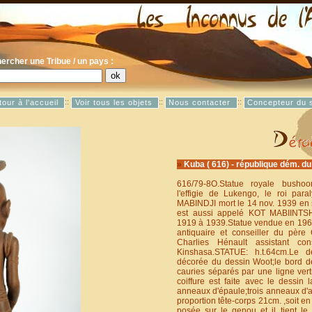
ercher une Tribue / un pays :
::
::
::
tour à l'accueil
Voir tous les objets
Nous contacter
Concepteur du s
»
Kuba ( 616) - république dém. d
616/79-8O.Statue royale busho
l'effigie de Lukengo, le roi p
MABINDJI mort le 14 nov. 1939 en 
est aussi appelé KOT MABIINTS
1919 à 1939.Statue vendue en 196
antiquaire et conseiller du père
Charlies Hénault assistant c
Kinshasa.STATUE: h.t.64cm.Le d
décorée du dessin Woot;le bord de
cauries séparés par une ligne verti
coiffure est faite avec le dessin
anneaux d'épaule;trois anneaux d'a
proportion tête-corps 21cm. ,soit 
posée sur le genou et il tient le