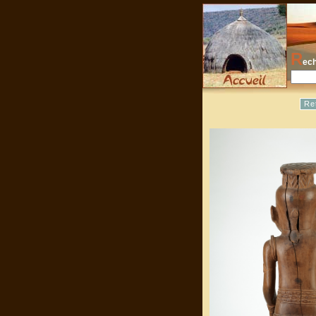
R
ech
Re