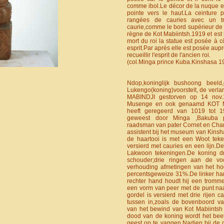
comme ibol.Le décor de la nuque es
pointe vers le haut.La ceinture pr
rangées de cauries avec un tra
caurie,comme le bord supérieur de l
règne de Kot Mabiintsh.1919 et est
mort du roi la statue est posée à c
esprit.Par après elle est posée aup
recueillir l'esprit de l'ancien roi.
(col.Minga prince Kuba.Kinshasa 1
Ndop,koninglijk bushoong beeld
Lukengo(koning)voorstelt, de ver
MABINDJI gestorven op 14 nov.1
Musenge en ook genaamd KOT 
heeft geregeerd van 1019 tot 1
geweest door Minga ,Bakuba pri
raadsman van pater Cornet en Char
assistent bij het museum van Kins
de haartooi is met een Woot teke
versierd met cauries en een lijn.D
Lakwoon tekeningen.De koning d
schouder;drie ringen aan de vo
verhouding afmetingen van het ho
percentsgeweize 31%.De linker han
rechter hand houdt hij een trommel
een vorm van peer met de punt n
gordel is versierd met drie rijen ca
tussen in,zoals de bovenboord va
van het bewind van Kot Mabiintsh 
dood van de koning wordt het bee
geest op te vangen.Nadien bij de