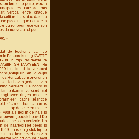
t en forme de poire,avec la
incipale est faite de trois
it vertical entre chaque
a coiffure.La statue date du
 une pièce unique.Lors de la
ôté du roi pour recevoir son
rès du nouveau roi pour
965))
,dat de beeltenis van de
lamde Bakuba koning KWETE
939 in zijn residentie te
MABIINTSH MAKYEEN. Hij
939.Het beeld is verkocht
ns,antiquair en dikwijls
lies Henault conservator en
hasa.Het boven gedeelte van
ning versierd. De boord is
e binnenkant in versierd met
raagt twee ringen rond de
orarm,een cache séant;de
ofd 21cm en het lichaam.is
d ligt op de knie en met de
 vast als Ibol.In de hals is
aar boven gebeeldhouwd.De
uries, met een verticale lijn
n de haartooi.Het beeld is
1919 en is enig stuk.bij de
ld naast hem gezet om zijn
 nieuwe koning om de geest