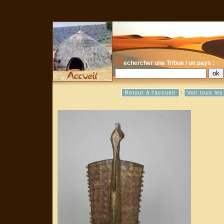
R
echercher une Tribue / un pays :
::
Retour à l'accueil
Voir tous le