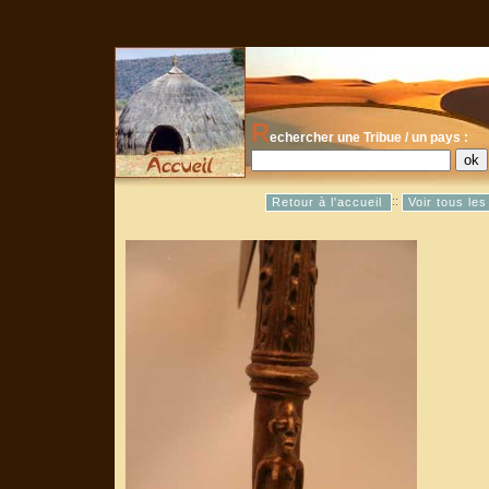
R
echercher une Tribue / un pays :
::
Retour à l'accueil
Voir tous le